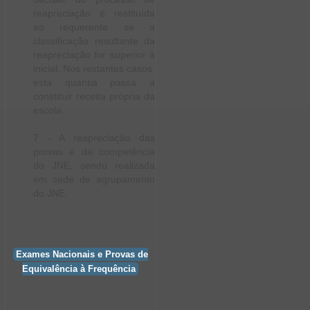
reapreciação é restituída
ao requerente se a
classificação resultante da
reapreciação for superior à
inicial. Nos restantes casos,
esta quantia passa a
constituir receita própria da
escola.
7 - A reapreciação das
provas é da competência
do JNE, sendo realizada
em sede de agrupamento
do JNE.
Exames Nacionais e Provas de
Equivalência à Frequência