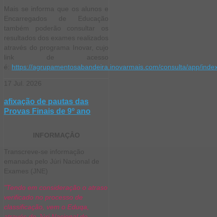
Mais se informa que os alunos e
Encarregados de Educação
também poderão consultar os
resultados dos exames realizados
através do programa Inovar, cujo
link de acesso
é:
https://agrupamentosabandeira.inovarmais.com/consulta/app/index
17
Jul.
2026
afixação de pautas das
Provas Finais de 9º ano
INFORMAÇÂO
Transcreve-se informação
emanada pelo Júri Nacional de
Exames (JNE)
"Tendo em consideração o atraso
verificado no processo de
classificação, vem o Eduqa,
através do Júri Nacional de