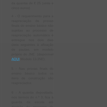
da quantia de € 25 (vinte e
cinco euros).
4 - O requerimento para a
reapreciação de provas
finais do ensino básico não
sujeitas ao processo de
reapreciação automático é
entregue nos dois dias
úteis seguintes à afixação
de pautas, em modelo
próprio do JNE (disponível
AQUI
Modelo 11/JNE).
5 - Nas provas finais do
ensino básico todos os
itens de construção são
reapreciados.
6 - A quantia depositada,
nos termos do n.º 3, fica à
guarda da escola até
decisão do processo de