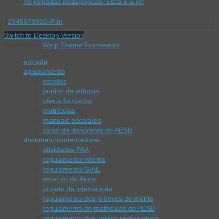
VII jornadas pedagógicas "Ética e a IA"
1
2
3
4
5
6
7
8
9
10
»
Fim
Switch to Desktop Version
Powered by
Warp Theme Framework
entrada
agrupamento
escolas
jardins de infância
oferta formativa
matrículas
manuais escolares
canal de denúncias do AESB
documentos
orientadores
atividades PAA
regulamento interno
regulamento GIAE
estatuto do Aluno
projeto de intervenção
regulamento dos prémios de mérito
regulamento de matrículas do AESB
regulamento dos cursos profissionais