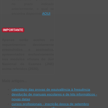
no prazo indicado
anteriormente, o qual se
encontra disponível
AQUI
.
IMPORTANTE
Apenas serão aceites os
requerimentos devidamente
preenchidos e assinados
,
apresentados exclusivamente
nos modelos oficiais do Júri
Nacional de Exames (JNE)
acima referidos (2026).
Mais artigos...
calendário das provas de equivalência à frequência
devolução de manuais escolares e de kits informáticos -
novas datas
cursos profissionais - inscrição época de setembro