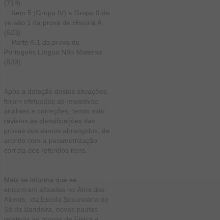
(719)
Item 5 (Grupo IV) e Grupo II da
versão 1 da prova de História A
(623)
Parte A.1 da prova de
Português Língua Não Materna
(839)
Após a deteção destas situações,
foram efetuadas as respetivas
análises e correções, tendo sido
revistas as classificações das
provas dos alunos abrangidos, de
acordo com a parametrização
correta dos referidos itens.”
Mais se informa que se
encontram afixadas no Átrio dos
Alunos, da Escola Secundária de
Sá da Bandeira, novas pautas
relativas às provas de Física e