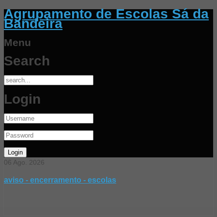
Agrupamento de Escolas Sá da
Bandeira
Menu
Search
Login
06
Ago.
2026
aviso - encerramento - escolas