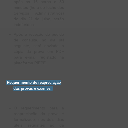
após as 16 horas e 30
minutos (hora de fecho dos
Serviços Administrativos)
do dia 21 de julho, serão
indeferidos.
Após a receção do pedido
de consulta, no dia útil
seguinte, será enviada a
cópia da prova em PDF
para e-mail registado na
plataforma PIEPE.
Requerimento de reapreciação
das provas e exames
O requerimento para a
reapreciação da prova é
formalizado, nos dois dias
úteis seguintes ao da