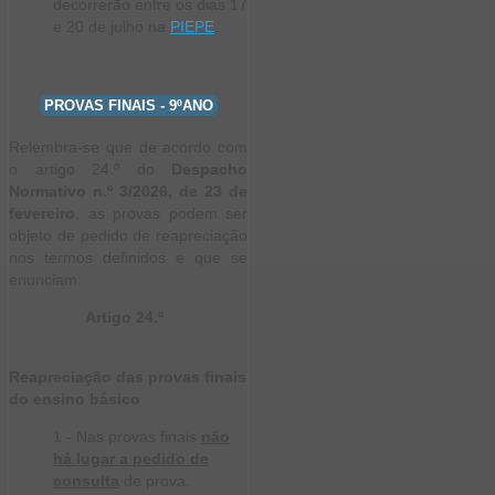
decorrerão entre os dias 17
e 20 de julho na
PIEPE
.
PROVAS FINAIS - 9ºANO
Relembra-se que de acordo com
o artigo 24.º do
Despacho
Normativo n.º 3/2026, de 23 de
fevereiro
, as provas podem ser
objeto de pedido de reapreciação
nos termos definidos e que se
enunciam:
Artigo 24.º
Reapreciação das provas finais
do ensino básico
1 - Nas provas finais
não
há lugar a pedido de
consulta
de prova.