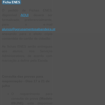
Ficha ENES
O pedido de Fichas ENES,
disponível
AQUI
, deverá ser
formalizado, preferencialmente,
para o e-mail
alunos@agrupamentosabandeira.pt
,
anexando para o efeito cópia
consentida do cartão de cidadão
As fichas ENES serão entregues
aos alunos, nos Serviços
Administrativos, de acordo com
marcação a definir pela Escola.
Consulta das provas para
reapreciação - Dias 17 a 21 de
julho
O requerimento para
consulta da prova
(Modelo
09/JNE)
está disponível