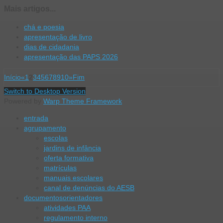
Mais artigos...
chá e poesia
apresentação de livro
dias de cidadania
apresentação das PAPS 2026
Início
«
1
2
3
4
5
6
7
8
9
10
»
Fim
Switch to Desktop Version
Powered by
Warp Theme Framework
entrada
agrupamento
escolas
jardins de infância
oferta formativa
matrículas
manuais escolares
canal de denúncias do AESB
documentos
orientadores
atividades PAA
regulamento interno