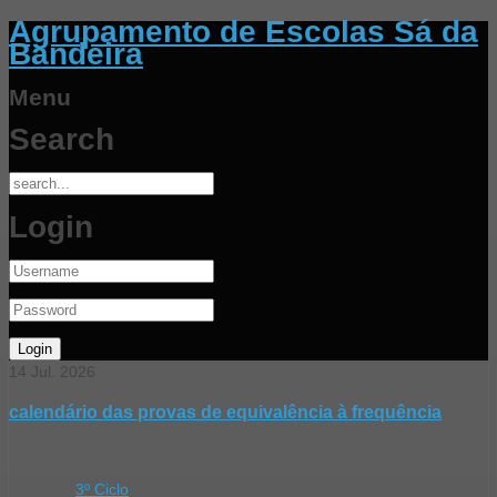
Agrupamento de Escolas Sá da
Bandeira
Menu
Search
Login
14
Jul.
2026
calendário das provas de equivalência à frequência
3º Ciclo