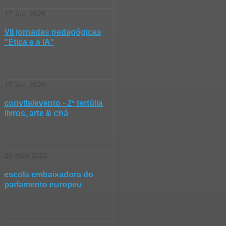
17
Jun.
2026
VII jornadas pedagógicas
"Ética e a IA"
17
Jun.
2026
convite/evento - 2ª tertúlia
livros, arte & chá
28
maio
2026
escola embaixadora do
parlamento europeu