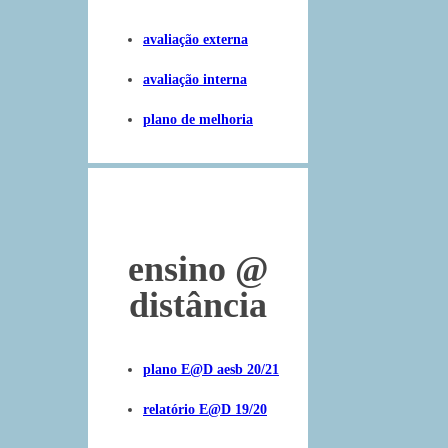
avaliação externa
avaliação interna
plano de melhoria
ensino
@
distância
plano E@D aesb 20/21
relatório E@D 19/20