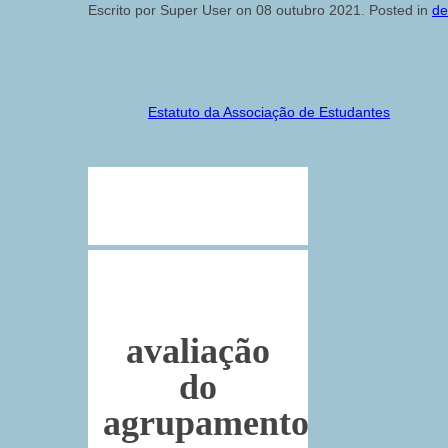
Escrito por Super User on
08 outubro 2021
. Posted in
de
Estatuto da Associação de Estudantes
avaliação
do
agrupamento