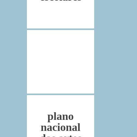
gabinete
de
comunicação
plano
nacional