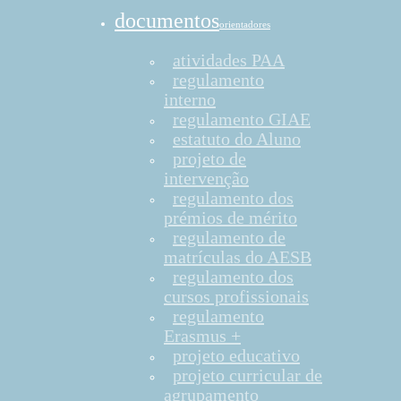
documentos
orientadores
atividades PAA
regulamento
interno
regulamento GIAE
estatuto do Aluno
projeto de
intervenção
regulamento dos
prémios de mérito
regulamento de
matrículas do AESB
regulamento dos
cursos profissionais
regulamento
Erasmus +
projeto educativo
projeto curricular de
agrupamento