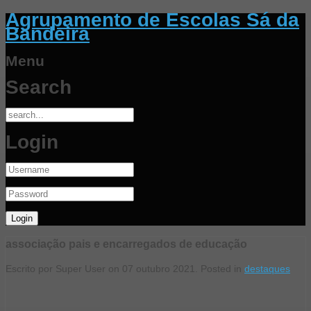
Agrupamento de Escolas Sá da
Bandeira
Menu
Search
Login
associação pais e encarregados de educação
Escrito por Super User on
07 outubro 2021
. Posted in
destaques