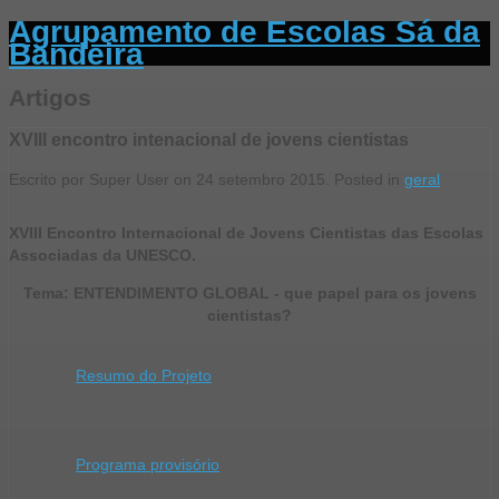
Agrupamento de Escolas Sá da
Bandeira
Artigos
XVIII encontro intenacional de jovens cientistas
Escrito por Super User on
24 setembro 2015
. Posted in
geral
XVIII Encontro Internacional de Jovens Cientistas das Escolas
Associadas da UNESCO.
Tema: ENTENDIMENTO GLOBAL - que papel para os jovens
cientistas?
Resumo do Projeto
Programa provisório