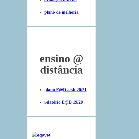
plano de melhoria
ensino
@
distância
plano E@D aesb 20/21
relatório E@D 19/20