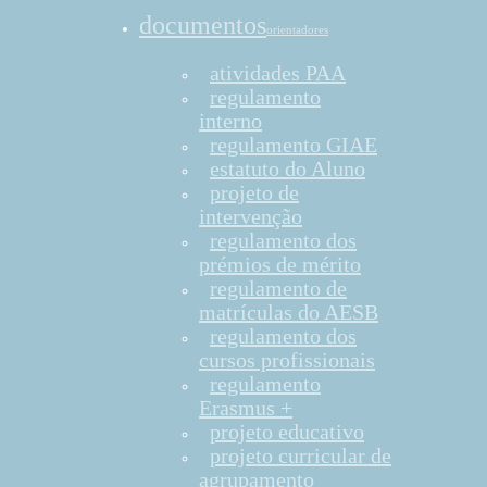
documentos
orientadores
atividades PAA
regulamento
interno
regulamento GIAE
estatuto do Aluno
projeto de
intervenção
regulamento dos
prémios de mérito
regulamento de
matrículas do AESB
regulamento dos
cursos profissionais
regulamento
Erasmus +
projeto educativo
projeto curricular de
agrupamento