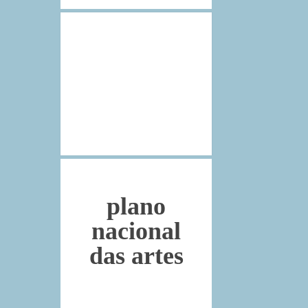
gabinete
de
comunicação
plano
nacional
das artes