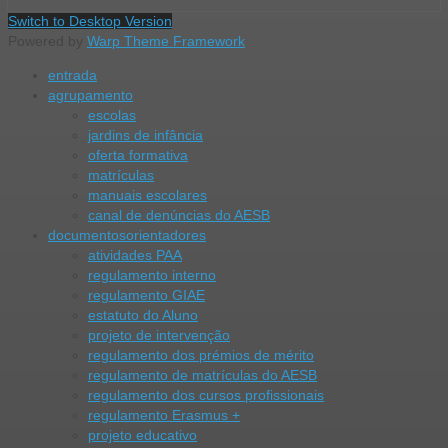
Switch to Desktop Version
Powered by
Warp Theme Framework
entrada
agrupamento
escolas
jardins de infância
oferta formativa
matrículas
manuais escolares
canal de denúncias do AESB
documentos
orientadores
atividades PAA
regulamento interno
regulamento GIAE
estatuto do Aluno
projeto de intervenção
regulamento dos prémios de mérito
regulamento de matrículas do AESB
regulamento dos cursos profissionais
regulamento Erasmus +
projeto educativo