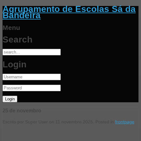
Agrupamento de Escolas Sá da
Bandeira
Menu
Search
Login
25 de novembro
Escrito por Super User on
11 novembro 2025
. Posted in
frontpage