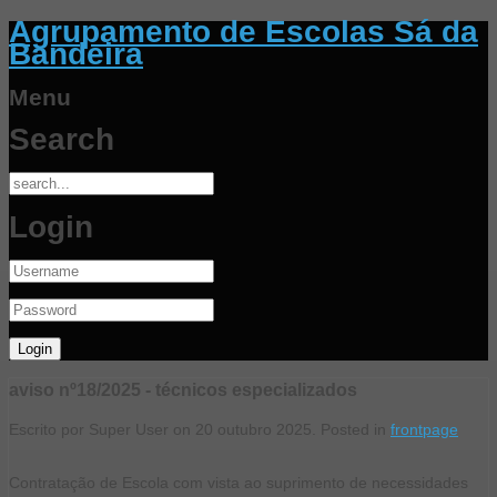
Agrupamento de Escolas Sá da
Bandeira
Menu
Search
Login
aviso nº18/2025 - técnicos especializados
Escrito por Super User on
20 outubro 2025
. Posted in
frontpage
Contratação de Escola com vista ao suprimento de necessidades