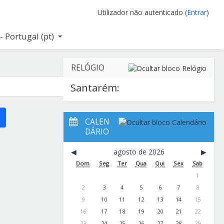
Utilizador não autenticado (
Entrar
)
 Portugal ‎(pt)‎
RELÓGIO
Santarém:
CALEN
DÁRIO
◀︎
agosto de 2026
▶︎
Dom
Seg
Ter
Qua
Qui
Sex
Sab
1
2
3
4
5
6
7
8
9
10
11
12
13
14
15
16
17
18
19
20
21
22
23
24
25
26
27
28
29