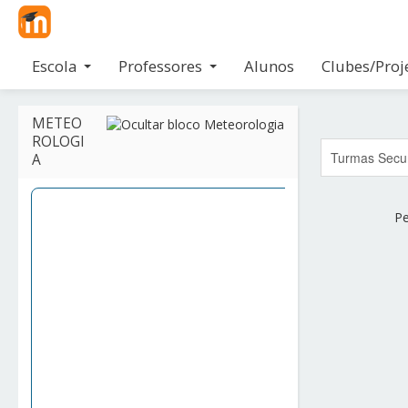
Escola
Professores
Alunos
Clubes/Proj
Página principal
▶︎
Disciplinas
▶︎
Turmas Secundário
▶︎
11º Ano 
METEO
ROLOGI
A
Pe