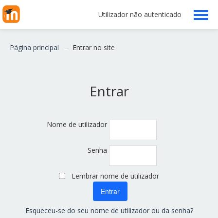
Utilizador não autenticado
Escola
Página principal
→
Entrar no site
Professores
Entrar
Alunos
Clubes/Projetos
Nome de utilizador
Serviços
Senha
Funcionários
Lembrar nome de utilizador
Ajuda
Esqueceu-se do seu nome de utilizador ou da senha?
Português - Portugal ‎(pt)‎