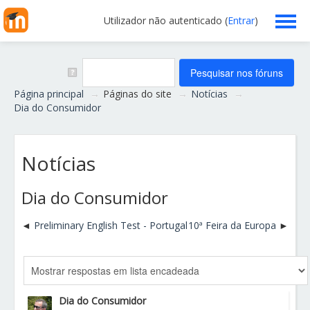
Utilizador não autenticado (
Entrar
)
Escola
Professores
Página principal
→
Páginas do site
→
Notícias
→
Dia do Consumidor
Alunos
Notícias
Clubes/Projetos
Dia do Consumidor
Serviços
Preliminary English Test - Portugal
10ª Feira da Europa
Funcionários
Ajuda
Dia do Consumidor
Português - Portugal ‎(pt)‎