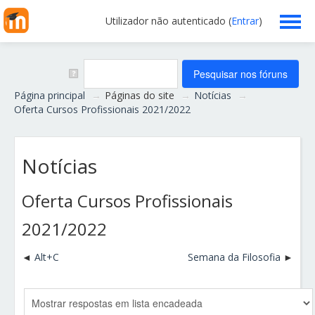
Utilizador não autenticado (
Entrar
)
Escola
Professores
Página principal
→
Páginas do site
→
Notícias
→
Oferta Cursos Profissionais 2021/2022
Alunos
Notícias
Clubes/Projetos
Oferta Cursos Profissionais
Serviços
2021/2022
Funcionários
Alt+C
Semana da Filosofia
Ajuda
Português - Portugal ‎(pt)‎