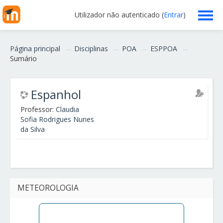
Utilizador não autenticado (
Entrar
)
Escola
Página principal
→
Disciplinas
→
POA
→
ESPPOA
→
Sumário
Professores
Alunos
Espanhol
Professor:
Claudia
Clubes/Projetos
Sofia Rodrigues Nunes
da Silva
Serviços
Funcionários
METEOROLOGIA
Ajuda
Português - Portugal ‎(pt)‎