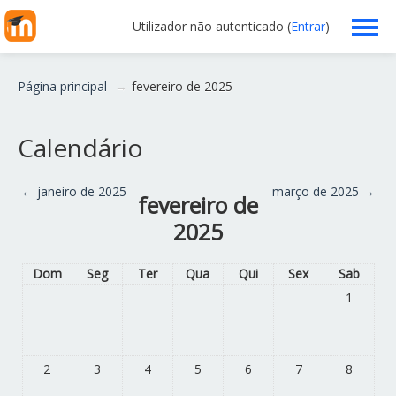
Utilizador não autenticado (
Entrar
)
Escola
Página principal
→
fevereiro de 2025
Professores
Calendário
Alunos
←
janeiro de 2025
março de 2025
→
fevereiro de
Clubes/Projetos
2025
Serviços
Dom
Seg
Ter
Qua
Qui
Sex
Sab
1
Funcionários
Ajuda
2
3
4
5
6
7
8
Português - Portugal ‎(pt)‎