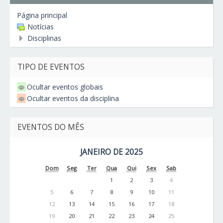
Página principal
Notícias
Disciplinas
TIPO DE EVENTOS
Ocultar eventos globais
Ocultar eventos da disciplina
EVENTOS DO MÊS
JANEIRO DE 2025
Dom
Seg
Ter
Qua
Qui
Sex
Sab
1
2
3
4
5
6
7
8
9
10
11
12
13
14
15
16
17
18
19
20
21
22
23
24
25