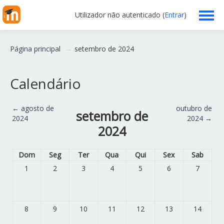
Utilizador não autenticado (
Entrar
)
Escola
Página principal
→
setembro de 2024
Professores
Calendário
Alunos
←
agosto de
outubro de
setembro de
Clubes/Projetos
2024
2024
→
2024
Serviços
Dom
Seg
Ter
Qua
Qui
Sex
Sab
1
2
3
4
5
6
7
Funcionários
Ajuda
8
9
10
11
12
13
14
Português - Portugal ‎(pt)‎