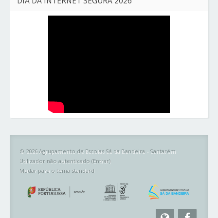
DIA DA INTERNET SEGURA 2026
© 2026 Agrupamento de Escolas Sá da Bandeira - Santarém
Utilizador não autenticado (
Entrar
)
Mudar para o tema standard